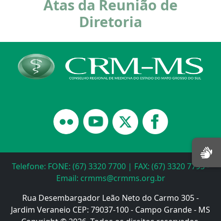
Atas da Reunião de
Diretoria
Telefone: FONE: (67) 3320 7700 | FAX: (67) 3320 7795 -
Email: crmms@crmms.org.br
Rua Desembargador Leão Neto do Carmo 305 -
Jardim Veraneio CEP: 79037-100 - Campo Grande - MS